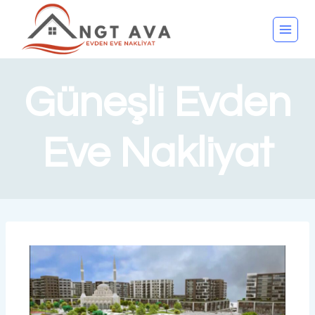
Güneşli Evden
Eve Nakliyat