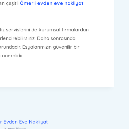
en çeşitli
Ömerli evden eve nakliyat
tiz servislerini de kurumsal firmalardan
lendirebilirsiniz. Daha sonrasında
orundadır. Eşyalarımızın güvenilir bir
 önemlidir.
ar Evden Eve Nakliyat
Hizmet Bölgesi