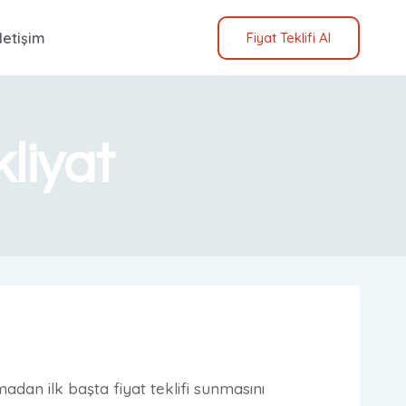
İletişim
Fiyat Teklifi Al
liyat
adan ilk başta fiyat teklifi sunmasını