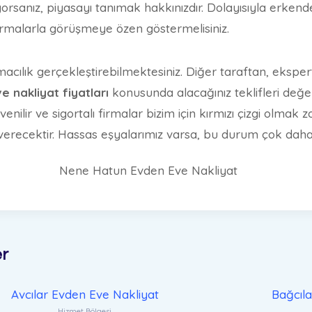
şıyorsanız, piyasayı tanımak hakkınızdır. Dolayısıyla erkend
firmalarla görüşmeye özen göstermelisiniz.
macılık gerçekleştirebilmektesiniz. Diğer taraftan, eksper
 nakliyat fiyatları
konusunda alacağınız teklifleri değer
enilir ve sigortalı firmalar bizim için kırmızı çizgi olmak z
verecektir. Hassas eşyalarımız varsa, bu durum çok daha
er
Avcılar Evden Eve Nakliyat
Bağcıl
Hizmet Bölgesi