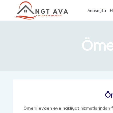
Anasayfa
H
Ömer
Öm
Ömerli evden eve
nakliyat
hizmetlerinden fa