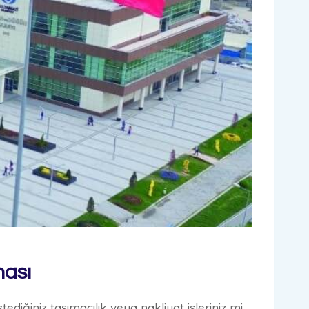
ması
diğiniz taşımacılık veya nakliyat işleriniz mi