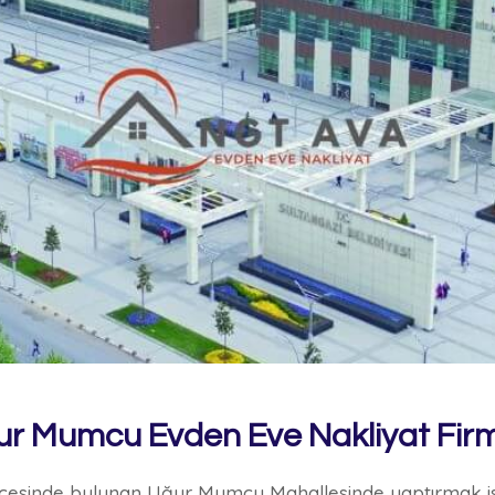
r Mumcu Evden Eve Nakliyat Fir
i ilçesinde bulunan Uğur Mumcu Mahallesinde yaptırmak iste