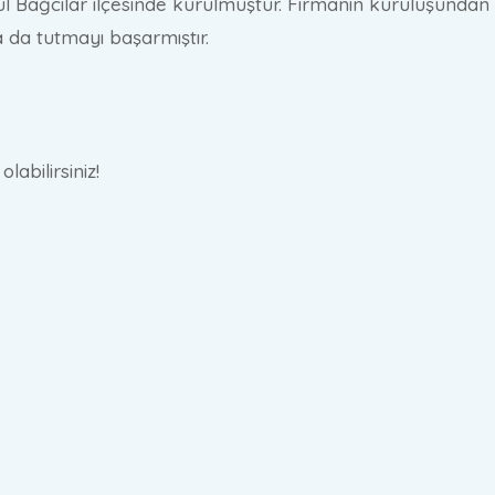
l Bağcılar ilçesinde kurulmuştur. Firmanın kuruluşundan
 da tutmayı başarmıştır.
abilirsiniz!