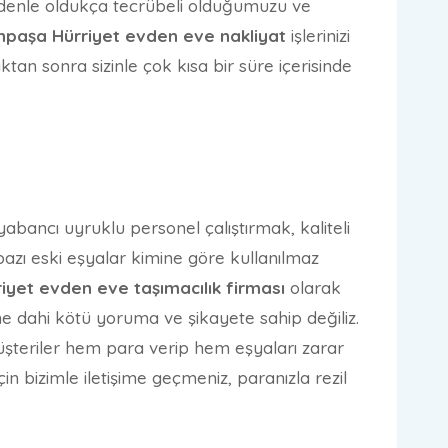
edenle oldukça tecrübeli olduğumuzu ve
npaşa
Hürriyet evden eve nakliyat
işlerinizi
an sonra sizinle çok kısa bir süre içerisinde
abancı uyruklu personel çalıştırmak, kaliteli
zı eski eşyalar kimine göre kullanılmaz
riyet evden eve taşımacılık firması
olarak
e dahi kötü yoruma ve şikayete sahip değiliz.
Müşteriler hem para verip hem eşyaları zarar
in bizimle iletişime geçmeniz, paranızla rezil