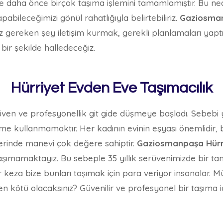
e daha önce birçok taşıma işlemini tamamlamıştır. Bu n
pabileceğimizi gönül rahatlığıyla belirtebiliriz.
Gaziosma
gereken şey iletişim kurmak, gerekli planlamaları yaptıkt
 bir şekilde halledeceğiz.
Hürriyet Evden Eve Taşımacılık
güven ve profesyonellik git gide düşmeye başladı. Sebebi y
ullanmamaktır. Her kadının evinin eşyası önemlidir, ba
üzerinde manevi çok değere sahiptir.
Gaziosmanpaşa
Hür
şımamaktayız. Bu sebeple 35 yıllık serüvenimizde bir tan
 keza bize bunları taşımak için para veriyor insanalar. 
en kötü olacaksınız? Güvenilir ve profesyonel bir taşıma iç