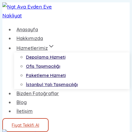
Skip
to
content
Anasayfa
Hakkımızda
Hizmetlerimiz
Depolama Hizmeti
Ofis Taşımacılığı
Paketleme Hizmeti
İstanbul Yalı Taşımacılığı
Bizden Fotoğraflar
Blog
İletişim
Fiyat Teklifi Al