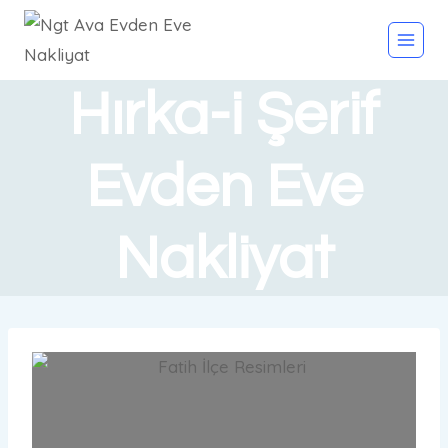
Hırka-i Şerif
Evden Eve
Nakliyat