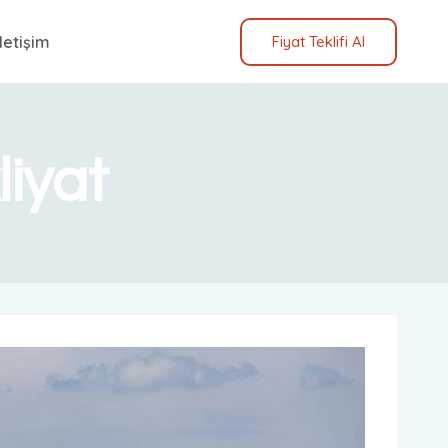
İletişim
Fiyat Teklifi Al
iyat