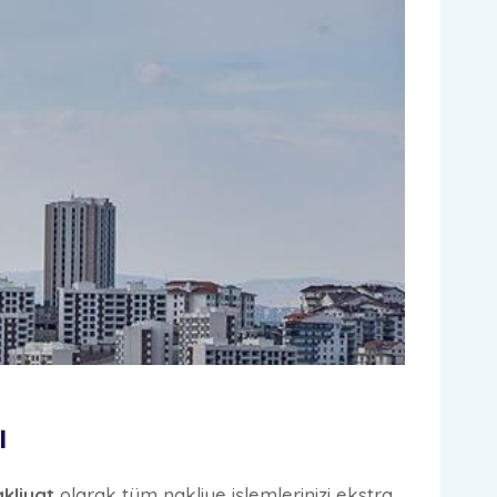
ı
akliyat
olarak tüm nakliye işlemlerinizi ekstra