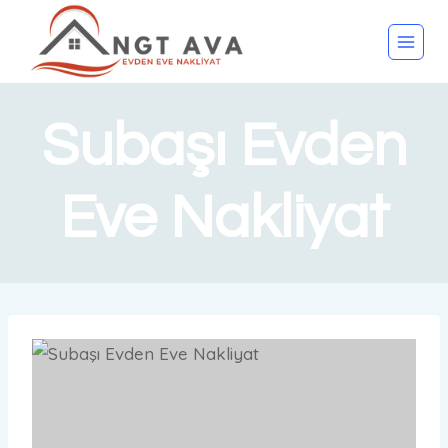
Subaşı Evden
Eve Nakliyat