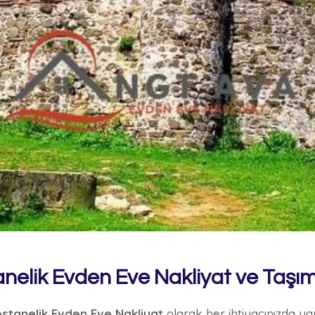
nelik Evden Eve Nakliyat ve Taşım
stanelik Evden Eve Nakliyat
olarak her ihtiyacınızda y