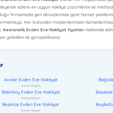
dinleyerek sizlere en uygun nakliye çözümlerini ve methodl
duğu firmamızda geri dönüşlerinize göre hizmet şekille
termekteyiz. Her bütçeden müşterilerimizin hizmetlerim
z.
Kestanelik Evden Eve Nakliyat fiyatları
hakkında daha
 yetkilileri ile görüşebilirsiniz.
er
Avcılar Evden Eve Nakliyat
Bağcıl
Hizmet Bölgesi
Bakırköy Evden Eve Nakliyat
Başakşeh
Hizmet Bölgesi
Beşiktaş Evden Eve Nakliyat
Beylikdü
Hizmet Bölgesi