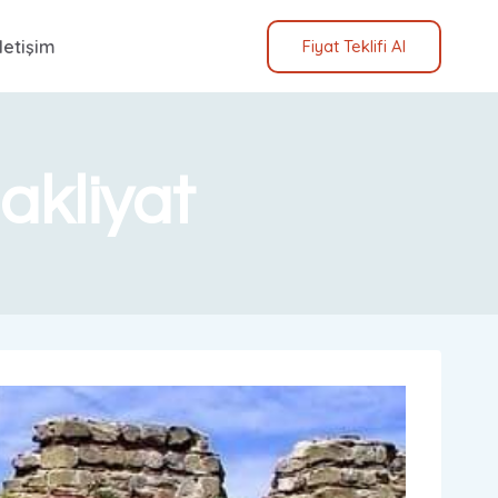
İletişim
Fiyat Teklifi Al
akliyat