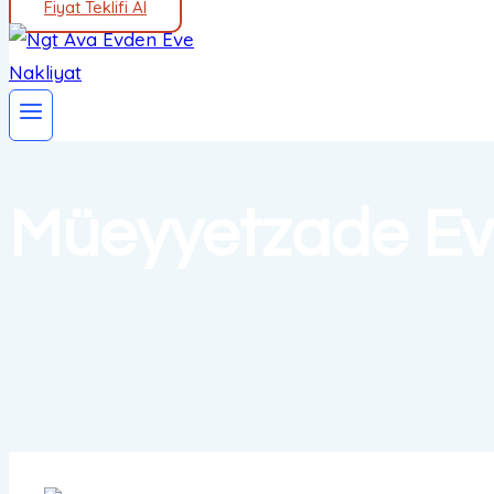
Fiyat Teklifi Al
Müeyyetzade Ev