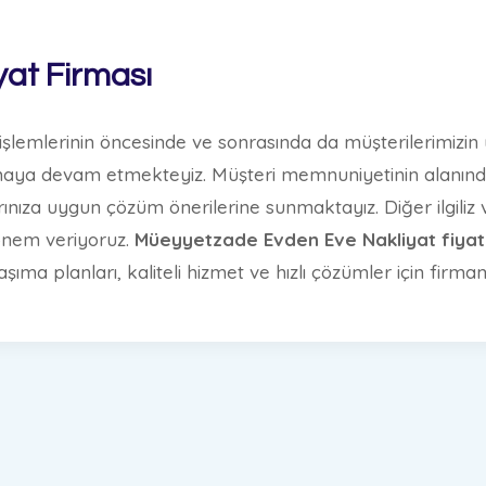
at Firması
 işlemlerinin öncesinde ve sonrasında da müşterilerimizin
sunmaya devam etmekteyiz. Müşteri memnuniyetinin alanın
arınıza uygun çözüm önerilerine sunmaktayız. Diğer ilgili
 önem veriyoruz.
Müeyyetzade Evden Eve Nakliyat fiyatl
ma planları, kaliteli hizmet ve hızlı çözümler için firmamızı