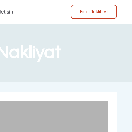
İletişim
Fiyat Teklifi Al
akliyat