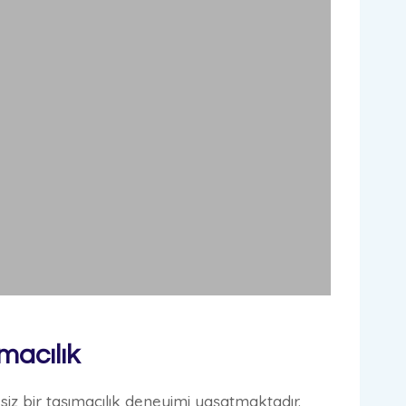
macılık
ssiz bir taşımacılık deneyimi yaşatmaktadır.