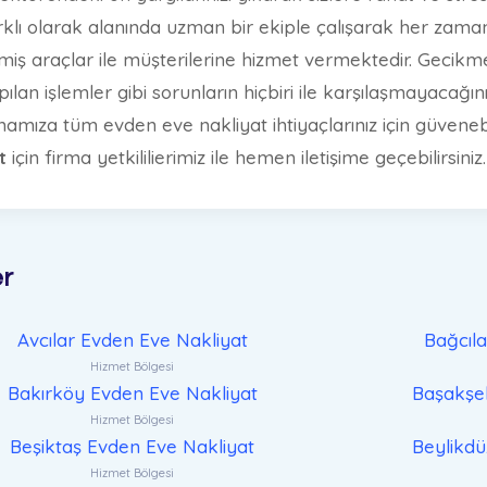
arklı olarak alanında uzman bir ekiple çalışarak her za
miş araçlar ile müşterilerine hizmet vermektedir. Gecikme
n işlemler gibi sorunların hiçbiri ile karşılaşmayacağını
mıza tüm evden eve nakliyat ihtiyaçlarınız için güvenebili
at
için firma yetkililierimiz ile hemen iletişime geçebilirsiniz.
er
Avcılar Evden Eve Nakliyat
Bağcıl
Hizmet Bölgesi
Bakırköy Evden Eve Nakliyat
Başakşeh
Hizmet Bölgesi
Beşiktaş Evden Eve Nakliyat
Beylikdü
Hizmet Bölgesi