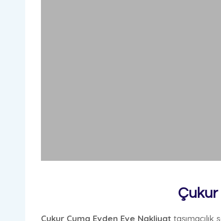
Çukur
Çukur Cuma Evden Eve Nakliyat
taşımacılık 