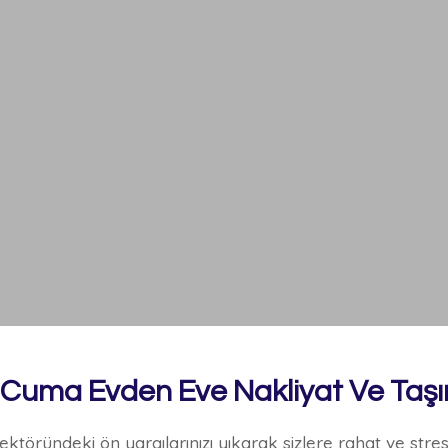
 Cuma Evden Eve Nakliyat
Ve Taşı
sektöründeki ön yargılarınızı yıkarak sizlere rahat ve stre